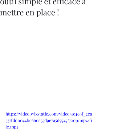
outil simple et efficace à
mettre en place !
https://video.wixstatic.com/video/4e4e9f_2ca
537fdd0044bc6b0a35d9e7a5d9747/720p/mp4/fi
le.mp4