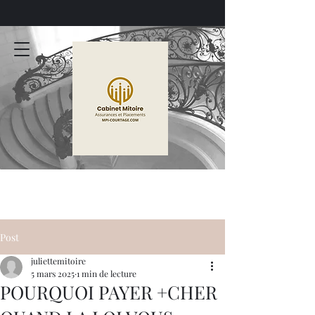
MPI-COURTAGE
CABINET MITOIRE
Post
juliettemitoire
5 mars 2025
1 min de lecture
POURQUOI PAYER +CHER