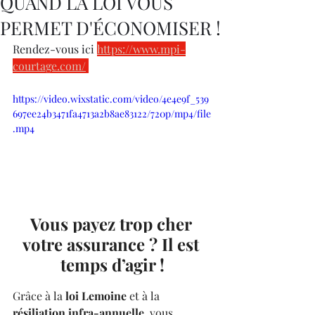
QUAND LA LOI VOUS
PERMET D'ÉCONOMISER !
Rendez-vous ici 
https://www.mpi-
courtage.com/
https://video.wixstatic.com/video/4e4e9f_539
697ee24b3471fa4713a2b8ae83122/720p/mp4/file
.mp4
Vous payez trop cher 
votre assurance ? Il est 
temps d’agir !
Grâce à la 
loi Lemoine
 et à la 
résiliation infra-annuelle
, vous 